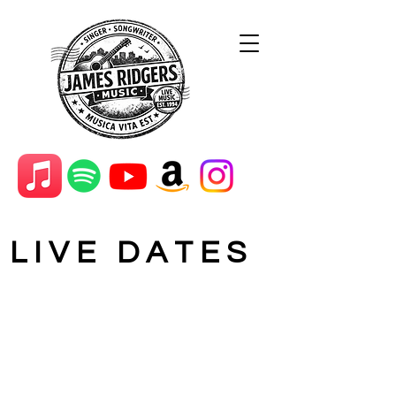
L I V E D A T E S